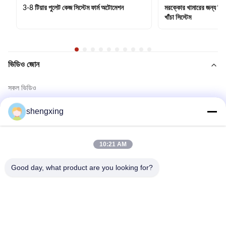
3-8 টিয়ার পুলেট কেজ সিস্টেম ফার্ম অটোমেশন
মরক্কোর খামারের জন্য সিই
খাঁচা সিস্টেম
ভিডিও জোন
সকল ভিডিও
পোল্ট্রি ব্যাটারি খাঁচা সিস্টেম
shengxing
খাঁচা মুক্ত সিস্টেম
10:21 AM
স্তরযুক্ত চিকেন কেজ সিস্টেম
Good day, what product are you looking for?
অন্যান্য ভিডিও