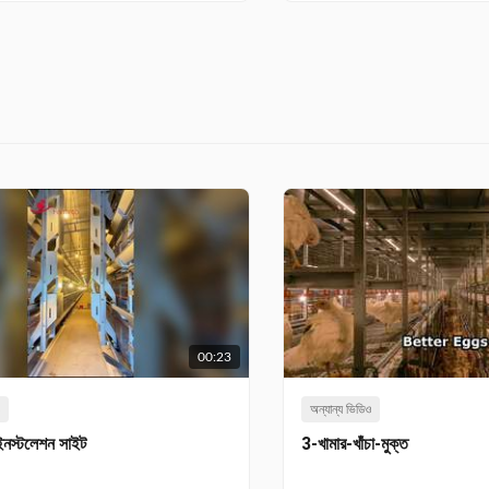
00:23
ও
অন্যান্য ভিডিও
ইনস্টলেশন সাইট
3-খামার-খাঁচা-মুক্ত