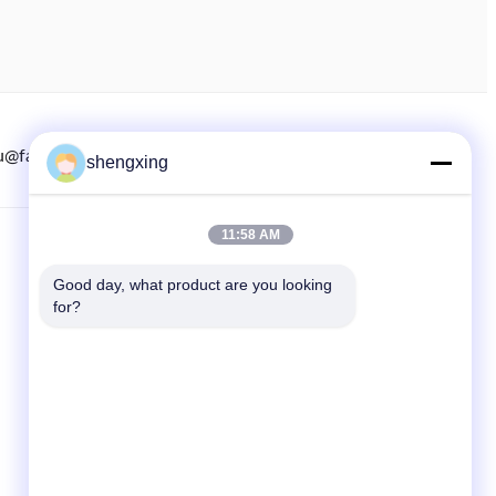
u@farmrob.com
8615882071508
86-028-6118-1606
shengxing
11:58 AM
দ্রুত লিঙ্ক
Good day, what product are you looking 
বাড়ি
for?
পণ্য
খবর
মামলা
সাইট ম্যাপ