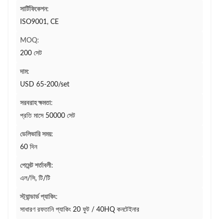
সার্টিফিকেশন:
ISO9001, CE
MOQ:
200 সেট
দাম:
USD 65-200/set
সরবরাহ ক্ষমতা:
প্রতি মাসে 50000 সেট
ডেলিভারি সময়:
60 দিন
পেমেন্ট শর্তাবলী:
এল/সি, টি/টি
স্ট্যান্ডার্ড প্যাকিং:
সাধারণ রফতানি প্যাকিং 20 ফুট / 40HQ কনটেইনার