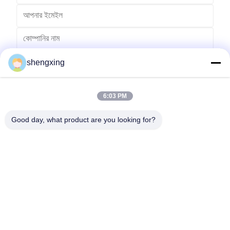
shengxing
6:03 PM
Good day, what product are you looking for?
পাঠান
86-028-6118-1606
Johnzhu@farmrob.com