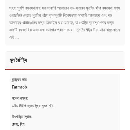
সহজ মুরগি ব্যবস্থাপনা সহ মাঝারি আকারের বড়-স্তরের মুরগির খাঁচা ব্যবস্থা পণ্য
ওভারভিউ লেয়ার মুরগির খাঁচা ব্যবস্থাটি বিশেষভাবে মাঝারি আকারের এবং বড়
আকারের খামারগুলির জন্য ডিজাইন করা হয়েছে, যা পোল্ট্রি ব্যবস্থাপনার জন্য
একটি ব্যবহারিক এবং দক্ষ সমাধান প্রদান করে। মূল বৈশিষ্ট্য উচ্চ-মান বায়ুচলাচল
এই ...
মূল বৈশিষ্ট্য
ব্র্যান্ডের নাম:
Farmrob
মডেল নম্বর:
এইচ টাইপ স্বয়ংক্রিয় স্তর খাঁচা
উৎপত্তি স্থান:
চেংদু, চীন