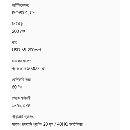
সার্টিফিকেশন:
ISO9001, CE
MOQ:
200 সেট
দাম:
USD 65-200/set
সরবরাহ ক্ষমতা:
প্রতি মাসে 50000 সেট
ডেলিভারি সময়:
60 দিন
পেমেন্ট শর্তাবলী:
এল/সি, টি/টি
স্ট্যান্ডার্ড প্যাকিং:
সাধারণ রফতানি প্যাকিং 20 ফুট / 40HQ কনটেইনার