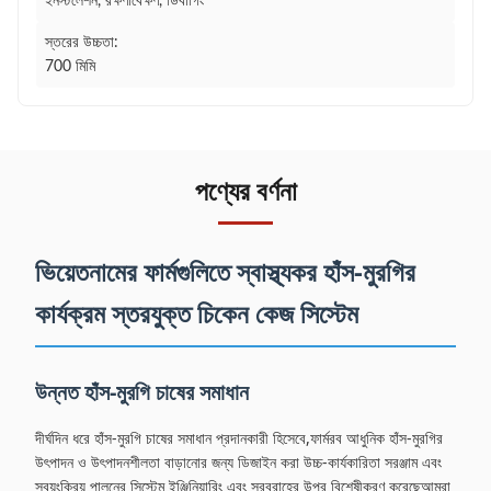
ইনস্টলেশন, রক্ষণাবেক্ষণ, ডিবাগিং
স্তরের উচ্চতা:
700 মিমি
পণ্যের বর্ণনা
ভিয়েতনামের ফার্মগুলিতে স্বাস্থ্যকর হাঁস-মুরগির
কার্যক্রম স্তরযুক্ত চিকেন কেজ সিস্টেম
উন্নত হাঁস-মুরগি চাষের সমাধান
দীর্ঘদিন ধরে হাঁস-মুরগি চাষের সমাধান প্রদানকারী হিসেবে,ফার্মরব আধুনিক হাঁস-মুরগির
উৎপাদন ও উৎপাদনশীলতা বাড়ানোর জন্য ডিজাইন করা উচ্চ-কার্যকারিতা সরঞ্জাম এবং
স্বয়ংক্রিয় পালনের সিস্টেম ইঞ্জিনিয়ারিং এবং সরবরাহের উপর বিশেষীকরণ করেছেআমরা