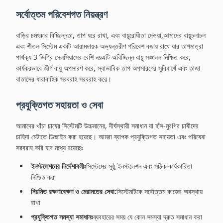
সর্বোত্তম পরিবেশগত নিয়ন্ত্রণ
বাড়ির চমৎকার বিচ্ছিন্নতা, তাপ ধরে রাখা, এবং বায়ুরোধীতা দেওয়া,আমাদের বায়ুচলাচল
এবং শীতল সিস্টেম একটি আরামদায়ক অভ্যন্তরীণ পরিবেশ বজায় রাখে যার তাপমাত্রা
পার্থক্য 3 ডিগ্রি সেলসিয়াসের বেশি নয়এটি অবিচ্ছিন্ন বায়ু সঞ্চালন নিশ্চিত করে,
কার্যকরভাবে জীর্ণ বায়ু অপসারণ করে, স্বাভাবিক তাপ অপসারণের সুবিধার্থে এবং তাজা
বাতাসের ধারাবাহিক সরবরাহ সরবরাহ করে।
প্রযুক্তিগত সহায়তা ও সেবা
আমাদের খাঁচা চাষের সিস্টেমটি উচ্চমানের, দীর্ঘস্থায়ী সমাধান যা হাঁস-মুরগির চাষীদের
চাহিদা মেটাতে ডিজাইন করা হয়েছে। আমরা ব্যাপক প্রযুক্তিগত সহায়তা এবং পরিষেবা
সরবরাহ করি যার মধ্যে রয়েছেঃ
ইনস্টলেশনের নির্দেশাবলীঃ
সিস্টেমের সুষ্ঠু ইনস্টলেশন এবং সঠিক কার্যকারিতা
নিশ্চিত করা
নিয়মিত রক্ষণাবেক্ষণ ও মেরামতের সেবা:
সিস্টেমটিকে সর্বোত্তম কাজের অবস্থায়
রাখা
প্রযুক্তিগত সমস্যা সমাধানঃ
ব্যবহারের সময় যে কোন সমস্যা দ্রুত সমাধান করা