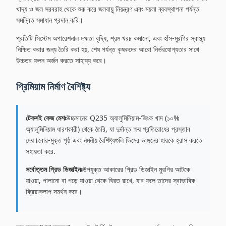
খাদ্য ও জল সরবরাহ থেকে শুরু করে জলবায়ু নিয়ন্ত্রণ এবং ময়লা ব্যবস্থাপনা পর্যন্ত
সমন্বিত সমাধান প্রদান করি।
প্রতিটি সিস্টেম অপারেশনাল দক্ষতা বৃদ্ধি, শ্রম খরচ কমানো, এবং হাঁস-মুরগির স্বাস্থ্য
নিশ্চিত করার জন্য তৈরি করা হয়, শেষ পর্যন্ত কৃষকদের আরো নির্ভরযোগ্যতার সাথে
উচ্চতর ফলন অর্জন করতে সাহায্য করে।
প্রিমিয়াম নির্মাণ বৈশিষ্ট্য
টেকসই কেজ মেশঃ
উচ্চমানের Q235 অ্যালুমিনিয়াম-জিংক খাদ (১০%
অ্যালুমিনিয়াম ধারণকারী) থেকে তৈরি, যা দুর্দান্ত ক্ষয় প্রতিরোধের প্রস্তাব
দেয়।বোর-মুক্ত পৃষ্ঠ এবং নমনীয় বৈশিষ্ট্যগুলি ডিমের ভাঙ্গনের হারকে হ্রাস করতে
সহায়তা করে.
সর্বোত্তম গ্রিড ডিজাইনঃ
উপযুক্ত আকারের গ্রিড ডিজাইন মুরগির আটকে
যাওয়া, পালানো বা পড়ে যাওয়া থেকে বিরত রাখে, যার ফলে তাদের স্বাভাবিক
ক্রিয়াকলাপ সমর্থন করে।