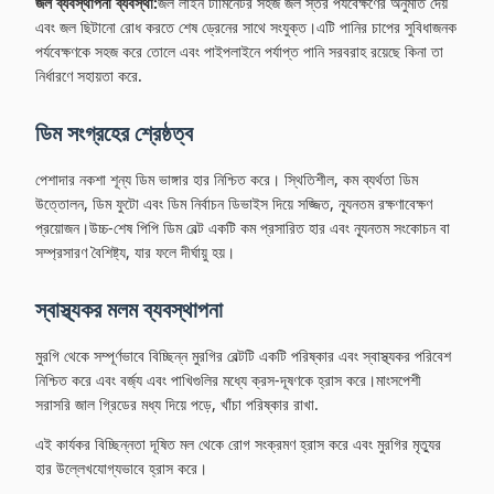
জল ব্যবস্থাপনা ব্যবস্থা:
জল লাইন টার্মিনেটর সহজ জল স্তর পর্যবেক্ষণের অনুমতি দেয়
এবং জল ছিটানো রোধ করতে শেষ ড্রেনের সাথে সংযুক্ত।এটি পানির চাপের সুবিধাজনক
পর্যবেক্ষণকে সহজ করে তোলে এবং পাইপলাইনে পর্যাপ্ত পানি সরবরাহ রয়েছে কিনা তা
নির্ধারণে সহায়তা করে.
ডিম সংগ্রহের শ্রেষ্ঠত্ব
পেশাদার নকশা শূন্য ডিম ভাঙ্গার হার নিশ্চিত করে। স্থিতিশীল, কম ব্যর্থতা ডিম
উত্তোলন, ডিম ফুটো এবং ডিম নির্বাচন ডিভাইস দিয়ে সজ্জিত, ন্যূনতম রক্ষণাবেক্ষণ
প্রয়োজন।উচ্চ-শেষ পিপি ডিম বেল্ট একটি কম প্রসারিত হার এবং ন্যূনতম সংকোচন বা
সম্প্রসারণ বৈশিষ্ট্য, যার ফলে দীর্ঘায়ু হয়।
স্বাস্থ্যকর মলম ব্যবস্থাপনা
মুরগি থেকে সম্পূর্ণভাবে বিচ্ছিন্ন মুরগির বেল্টটি একটি পরিষ্কার এবং স্বাস্থ্যকর পরিবেশ
নিশ্চিত করে এবং বর্জ্য এবং পাখিগুলির মধ্যে ক্রস-দূষণকে হ্রাস করে।মাংসপেশী
সরাসরি জাল গ্রিডের মধ্য দিয়ে পড়ে, খাঁচা পরিষ্কার রাখা.
এই কার্যকর বিচ্ছিন্নতা দূষিত মল থেকে রোগ সংক্রমণ হ্রাস করে এবং মুরগির মৃত্যুর
হার উল্লেখযোগ্যভাবে হ্রাস করে।