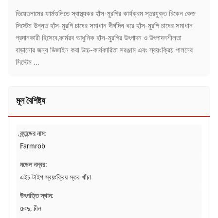
ভিয়েতনামের ফার্মগুলিতে স্বাস্থ্যকর হাঁস-মুরগির কার্যক্রম স্তরযুক্ত চিকেন কেজ
সিস্টেম উন্নত হাঁস-মুরগি চাষের সমাধান দীর্ঘদিন ধরে হাঁস-মুরগি চাষের সমাধান
প্রদানকারী হিসেবে,ফার্মরব আধুনিক হাঁস-মুরগির উৎপাদন ও উৎপাদনশীলতা
বাড়ানোর জন্য ডিজাইন করা উচ্চ-কার্যকারিতা সরঞ্জাম এবং স্বয়ংক্রিয় পালনের
সিস্টেম ...
মূল বৈশিষ্ট্য
ব্র্যান্ডের নাম:
Farmrob
মডেল নম্বর:
এইচ টাইপ স্বয়ংক্রিয় স্তর খাঁচা
উৎপত্তি স্থান:
চেংদু, চীন