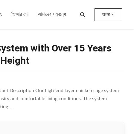
িও
ভিআর শো
আমাদের সম্বন্ধে
বাংলা
ystem with Over 15 Years
 Height
uct Description Our high-end layer chicken cage system
nsity and comfortable living conditions. The system
ing ...