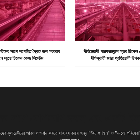
সিস্টেমের সাথে সংগঠিত দ্বৈত জল সরবরাহ
দীর্ঘমেয়াদী পারফরম্যান্স স্তর চিকেন
ন স্তর চিকেন কেজ সিস্টেম
দীর্ঘস্থায়ী জারা প্রতিরোধী উপক
ের সাথে যোগাযোগ করুন এবং একটি বিনামূ
ের ক্লায়েন্টদের আরও লাভবান করতে সাহায্য করার জন্য "উচ্চ গুণমান" ও "ভালো পরিষেবা