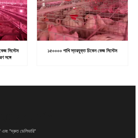
 কেজ সিস্টেম
১৫০০০০ পাখি স্তরযুক্ত চিকেন কেজ সিস্টেম
রণ সঙ্গে
ল্যে পরামর্শ পান!
" এবং "দ্রুত ডেলিভারি"