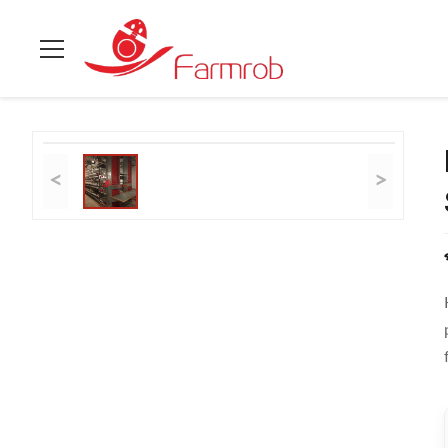
বাড়ি
>
পণ্য
>
স্তরযুক্ত চিকেন কেজ সিস্টেম
>
High-End Layer Chicken Ca
<
>