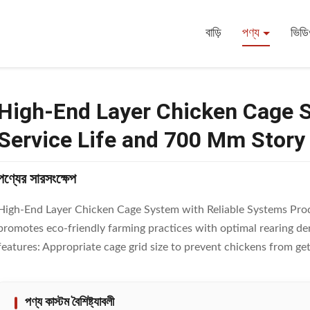
ge System With Over 15 Years Service Life And 700 Mm Story Height
বাড়ি
পণ্য
ভিড
High-End Layer Chicken Cage S
Service Life and 700 Mm Story
পণ্যের সারসংক্ষেপ
High-End Layer Chicken Cage System with Reliable Systems Prod
promotes eco-friendly farming practices with optimal rearing de
features: Appropriate cage grid size to prevent chickens from gett
পণ্য কাস্টম বৈশিষ্ট্যাবলী