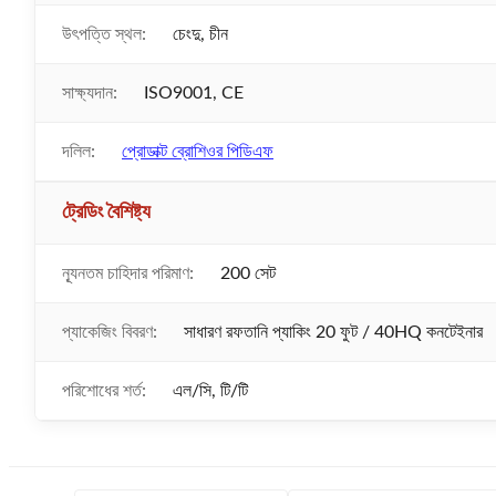
উৎপত্তি স্থল:
চেংদু, চীন
সাক্ষ্যদান:
ISO9001, CE
দলিল:
প্রোডাক্ট ব্রোশিওর পিডিএফ
ট্রেডিং বৈশিষ্ট্য
ন্যূনতম চাহিদার পরিমাণ:
200 সেট
প্যাকেজিং বিবরণ:
সাধারণ রফতানি প্যাকিং 20 ফুট / 40HQ কনটেইনার
পরিশোধের শর্ত:
এল/সি, টি/টি