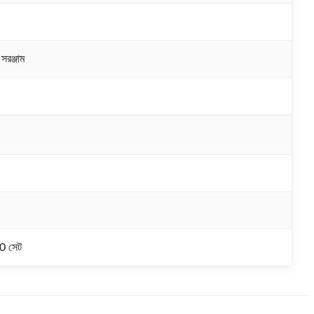
সরঞ্জাম
0 সেট