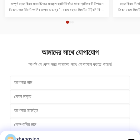
সম্পূর্ণ স্বয়ংক্রিয় স্তর চিকেন সরঞ্জাম ব্যাটারি খাঁচা জারা প্রতিরোধী উপাদান
স্বয়ংক্রিয় সি
চিকেন কেজ সিস্টেমগুলির মধ্যে রয়েছেঃ 1. কেজ ফ্রেম সিস্টেম 2ট্রলি ফিডিং
চিকেন কেজ সিস্টে
সিস্টেম 3পানীয় ব্যবস্থা 4. গবাদি পশু পরিষ্কারের ব্যবস্থা 5ডিম সংগ্রহ
উদ্ভাবনের সাথে
ব্যবস্থা 6. বায়ুচলাচল এবং শীতল সিস্টেম 7আলোক ব্যবস্থা 8. স্বয়ংক্রিয়
হিসাবে, আমরা বি
নিয়ন্ত্রণ ...
আমাদের সাথে যোগাযোগ
আপনি যে কোন সময় আমাদের সাথে যোগাযোগ করতে পারেন!
shengxing