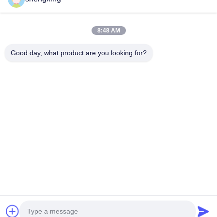
8:48 AM
Good day, what product are you looking for?
পাঠান
86-028-6118-1606
Johnzhu@farmrob.com
বাড়ি
পণ্য
ভিডিও
ভিআর শো
আমাদের সম্বন্ধে
কারখানা পরিদর্শন
গুণমান নিয়ন্ত্রণ
আমাদের সাথে যোগাযোগ
খবর
সাইট ম্যাপ
গোপনীয়তা নীতি
© 2026 Sichuan Shengxing Intelligent Technology Group Co., Ltd.. All Rights
Reserved.