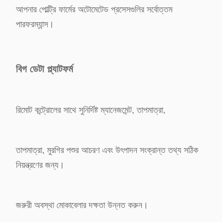
আপনার পোল্ট্রি ফার্মের অটোমেটেড প্রসেসগুলির সর্বোত্তম
পারফরম্যান্স।
বিগ ডেটা প্ল্যাটফর্ম
রিমোট কন্ট্রোলের সাথে সুনির্দিষ্ট ম্যানেজমেন্ট, তাপমাত্রা,
তাপমাত্রা, মুরগির পশুর আচরণ এবং উৎপাদন সংক্রান্ত তথ্য সঠিক
নিয়ন্ত্রণের জন্য।
জরুরী অবস্থা মোকাবেলার দক্ষতা উন্নত করুন।