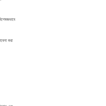
শেষজ্ঞভাবে
াবেলা করা