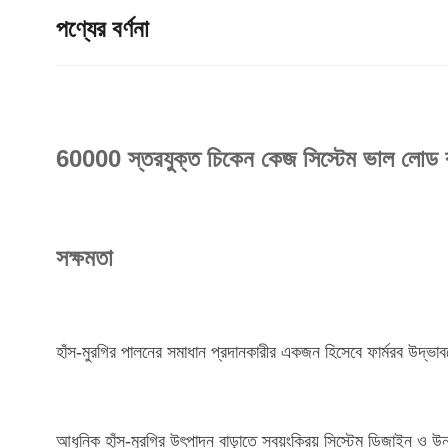
পণ্যের বর্ণনা
60000 স্তরযুক্ত চিকেন কেজ সিস্টেম ভাল লোড
সক্ষমতা
হাঁস-মুরগির পালনের সমাধান প্রদানকারীর একজন হিসেবে ফার্মরব উদ্ভা
আধুনিক হাঁস-মুরগির উৎপাদন বাড়াতে স্বয়ংক্রিয় সিস্টেম ডিজাইন ও উ