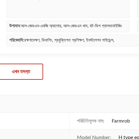
উপাদান:
আল-জেডএন-এমজি অ্যালোয়, আল-জেডএন খাদ, হট-ডিপ গ্যালভানাইজিং
পরিষেবাদি:
রক্ষণাবেক্ষণ, ডিবাগিং, প্রযুক্তিগত প্রশিক্ষণ, ইনস্টলেশন গাইডেন্স,
এখন তদন্ত
পরিচিতিমুলক নাম:
Farmrob
Model Number:
H type e