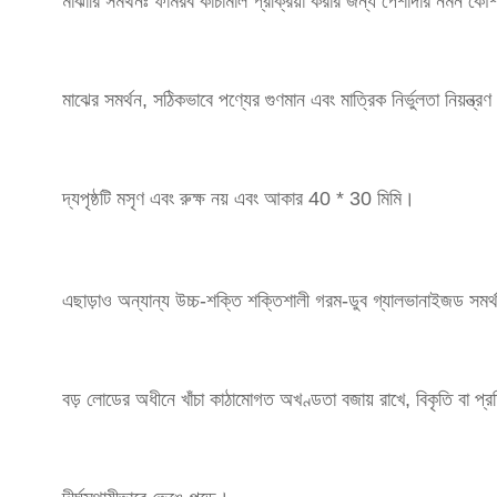
মাঝারি সমর্থনঃ ফার্মরব কাঁচামাল প্রক্রিয়া করার জন্য পেশাদার নমন ক
মাঝের সমর্থন, সঠিকভাবে পণ্যের গুণমান এবং মাত্রিক নির্ভুলতা নিয়ন্ত্র
দ্য
পৃষ্ঠটি মসৃণ এবং রুক্ষ নয় এবং আকার 40 * 30 মিমি।
এছাড়াও অন্যান্য উচ্চ-শক্তি শক্তিশালী গরম-ডুব গ্যালভানাইজড সমর্থন 
বড় লোডের অধীনে খাঁচা কাঠামোগত অখণ্ডতা বজায় রাখে, বিকৃতি বা প্