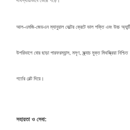
দীর্ঘস্থায়ীভাবে ভেঙে পড়ে।
আল-এমজি-জেডএন ম্যানুয়াল বেল্টের ক্রেটে ভাল শক্তি এবং উচ্চ অ্যান্ট
উপরিভাগে বোর ছাড়া পারফরম্যান্স, মসৃণ, স্ক্র্যাচ মুক্ত মিথস্ক্রিয়া নিশ্চিত
গর্তের বেল্ট দিয়ে।
সহায়তা ও সেবা: