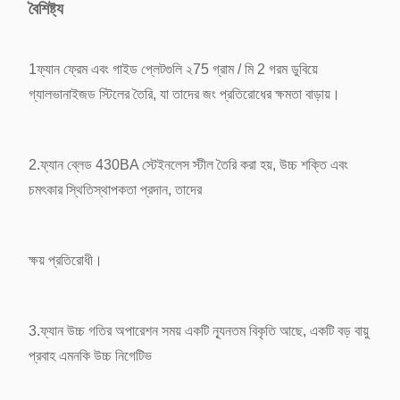
বৈশিষ্ট্য
লোভার প্লেটের বেধঃ
0.8 মিমি
1ফ্যান ফ্রেম এবং গাইড প্লেটগুলি ২75 গ্রাম / মি 2 গরম ডুবিয়ে
মধ্য লোভার প্লেটের বেধ
1.5 মিমি
গ্যালভানাইজড স্টিলের তৈরি, যা তাদের জং প্রতিরোধের ক্ষমতা বাড়ায়।
2.ফ্যান ব্লেড 430BA স্টেইনলেস স্টীল তৈরি করা হয়, উচ্চ শক্তি এবং
চমৎকার স্থিতিস্থাপকতা প্রদান, তাদের
ক্ষয় প্রতিরোধী।
3.ফ্যান উচ্চ গতির অপারেশন সময় একটি ন্যূনতম বিকৃতি আছে, একটি বড় বায়ু
প্রবাহ এমনকি উচ্চ নিগেটিভ