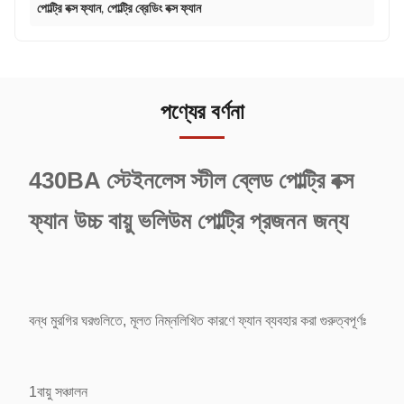
পোল্ট্রি বক্স ফ্যান
,
পোল্ট্রি ব্রেডিং বক্স ফ্যান
পণ্যের বর্ণনা
430BA স্টেইনলেস স্টীল ব্লেড পোল্ট্রি বক্স
ফ্যান উচ্চ বায়ু ভলিউম পোল্ট্রি প্রজনন জন্য
বন্ধ মুরগির ঘরগুলিতে, মূলত নিম্নলিখিত কারণে ফ্যান ব্যবহার করা গুরুত্বপূর্ণঃ
1বায়ু সঞ্চালন