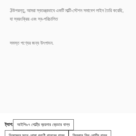
3উপরন্তু, আমরা স্বতন্ত্রভাবে একটি মাল্টি-স্টেশন সমাবেশ লাইন তৈরি করেছি,
যা স্বয়ংক্রিয় এবং স্ব-পরিচালিত
সমস্ত পণ্যের জন্য উৎপাদন
.
ট্যাগ:
আইপি৬৭ পোল্ট্রি ব্রয়লার ব্রেডার বাল্ব
ডিমমেবল স্তর পোষা প্রাণী পালনের বাল্ব
ফ্লিকার ফ্রি পোল্ট্রি বাল্ব