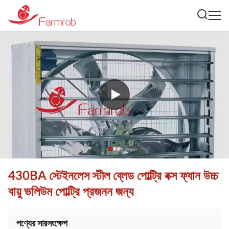
430BA স্টেইনলেস স্টীল ব্লেড পোল্ট্রি বক্স ফ্যান উচ্চ
বায়ু ভলিউম পোল্ট্রি প্রজনন জন্য
পণ্যের সারসংক্ষেপ