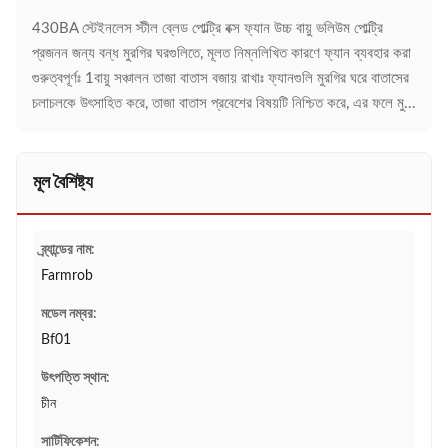
430BA স্টেইনলেস স্টীল ব্লেড পোল্ট্রি বক্স ফ্যান উচ্চ বায়ু ভলিউম পোল্ট্রি
প্রজনন জন্য বন্ধ মুরগির ঘরগুলিতে, মূলত নিম্নলিখিত কারণে ফ্যান ব্যবহার করা
গুরুত্বপূর্ণঃ 1বায়ু সঞ্চালন তাজা বাতাস বজায় রাখাঃ ফ্যানগুলি মুরগির ঘরে বাতাসের
চলাচলকে উৎসাহিত করে, তাজা বাতাস প্রবেশের বিষয়টি নিশ্চিত করে, এর ফলে মু...
মূল বৈশিষ্ট্য
ব্র্যান্ডের নাম:
Farmrob
মডেল নম্বর:
Bf01
উৎপত্তি স্থান:
চীন
সার্টিফিকেশন: