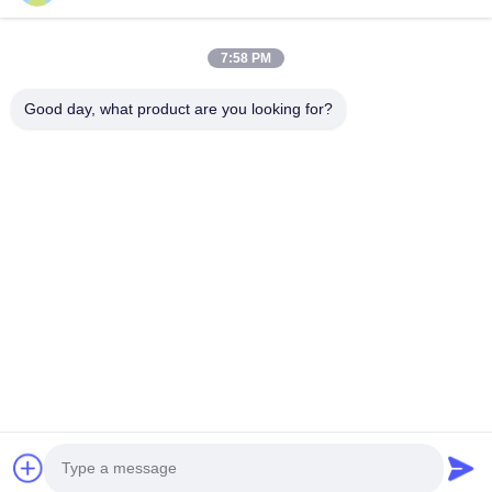
7:58 PM
Good day, what product are you looking for?
পাঠান
86-028-6118-1606
Johnzhu@farmrob.com
বাড়ি
পণ্য
ভিডিও
ভিআর শো
আমাদের সম্বন্ধে
কারখানা পরিদর্শন
গুণমান নিয়ন্ত্রণ
আমাদের সাথে যোগাযোগ
খবর
সাইট ম্যাপ
গোপনীয়তা নীতি
© 2026 Sichuan Shengxing Intelligent Technology Group Co., Ltd.. All Rights
Reserved.