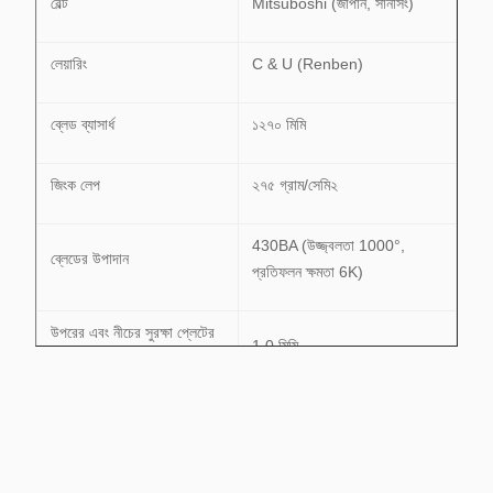
বেল্ট
Mitsuboshi (জাপান, সানসিং)
লেয়ারিং
C & U (Renben)
ব্লেড ব্যাসার্ধ
১২৭০ মিমি
জিংক লেপ
২৭৫ গ্রাম/সেমি২
430BA (উজ্জ্বলতা 1000°,
ব্লেডের উপাদান
প্রতিফলন ক্ষমতা 6K)
উপরের এবং নীচের সুরক্ষা প্লেটের
1.0 মিমি
বেধ
সাইড গার্ড প্লেটের বেধ
0.8 মিমি
এয়ার গাইড কভারের বেধ
1.0 মিমি