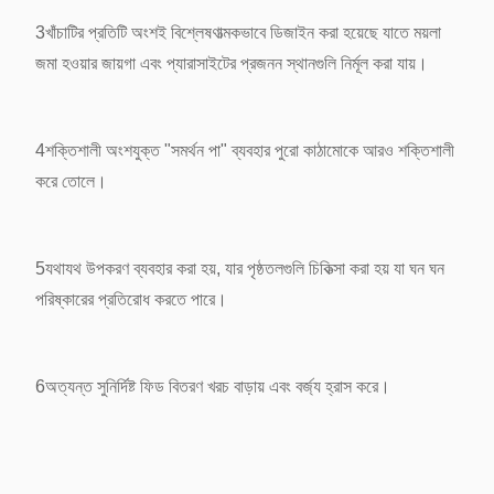
3খাঁচাটির প্রতিটি অংশই বিশ্লেষণাত্মকভাবে ডিজাইন করা হয়েছে যাতে ময়লা
জমা হওয়ার জায়গা এবং প্যারাসাইটের প্রজনন স্থানগুলি নির্মূল করা যায়।
4শক্তিশালী অংশযুক্ত "সমর্থন পা" ব্যবহার পুরো কাঠামোকে আরও শক্তিশালী
করে তোলে।
5যথাযথ উপকরণ ব্যবহার করা হয়, যার পৃষ্ঠতলগুলি চিকিত্সা করা হয় যা ঘন ঘন
পরিষ্কারের প্রতিরোধ করতে পারে।
6অত্যন্ত সুনির্দিষ্ট ফিড বিতরণ খরচ বাড়ায় এবং বর্জ্য হ্রাস করে।