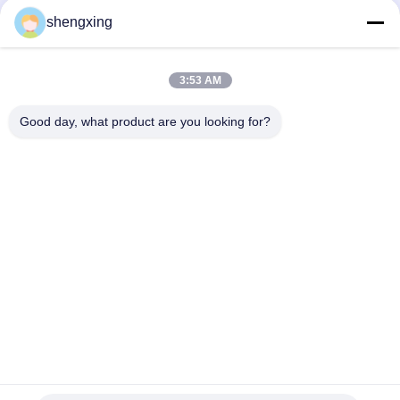
shengxing
3:53 AM
Good day, what product are you looking for?
পাঠান
86-028-6118-1606
Johnzhu@farmrob.com
বাড়ি
পণ্য
ভিডিও
ভিআর শো
আমাদের সম্বন্ধে
কারখানা পরিদর্শন
গুণমান নিয়ন্ত্রণ
আমাদের সাথে যোগাযোগ
খবর
সাইট ম্যাপ
গোপনীয়তা নীতি