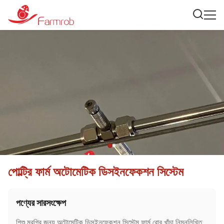
পোল্ট্রি ফার্ম অটোমেটিক ডিসইনফেকশন সিস্টেম
পণ্যের সারসংক্ষেপ
শিশু মুরগির জন্য অটোমেটিক ডিসইনফেকশন সিস্টেম ফার্ম রোব খাঁচা নিম্নলিখিত