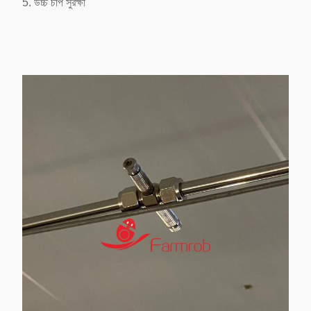
5. উচ্চ চাপ সুরক্ষা