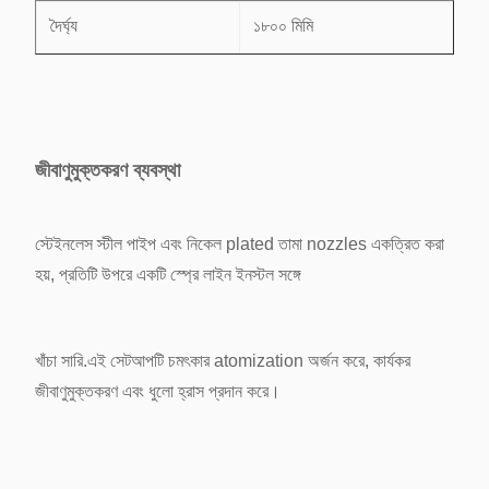
দৈর্ঘ্য
১৮০০ মিমি
প্রস্থ
৬০০ মিমি
উচ্চতা
৪৫০ মিমি
জীবাণুমুক্তকরণ ব্যবস্থা
স্তর উচ্চতা
৭০০ মিমি
স্টেইনলেস স্টীল পাইপ এবং নিকেল plated তামা nozzles একত্রিত করা
হয়, প্রতিটি উপরে একটি স্প্রে লাইন ইনস্টল সঙ্গে
প্রস্থ/সেল
৬০০ মিমি
অঞ্চল/পাখি
327cm2
খাঁচা সারি.
এই সেটআপটি চমৎকার atomization অর্জন করে, কার্যকর
জীবাণুমুক্তকরণ এবং ধুলো হ্রাস প্রদান করে।
পাখি/ক্যাজেজ
৩৩ পাখি/কেজ