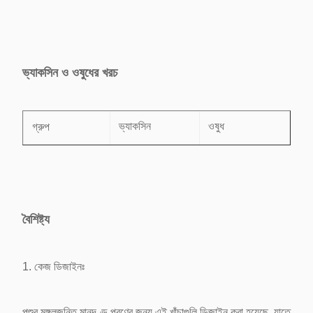
গ্রুপ
(জি/মি3)
পরিমাণ (জি)
0.2373 ±
খাঁচা মুক্ত-L
4২০০৯ ± ০।544
ভ্যাকসিন ও ওষুধের খরচ
০029
ঐতিহ্যবাহী খাঁচা
0.২২৬১ ± ০021
3.8449 ± 0505
গ্রুপ
ভ্যাকসিন
ওষুধ
খাঁচা মুক্ত-L
$২.০০/পাখি
$ 0.50/পাখি
ঐতিহ্যবাহী খাঁচা
$২.০০/পাখি
$২.০০/পাখি
বৈশিষ্ট্য
1. কেজ ডিজাইনঃ
পশুর মঙ্গলজনিত মানদণ্ড পূরণের জন্য এই খাঁচাগুলি ডিজাইন করা হয়েছে, যাতে