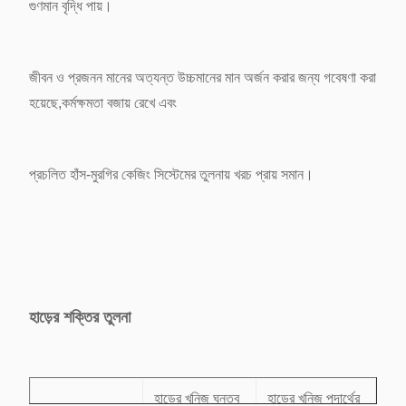
গুণমান বৃদ্ধি পায়।
জীবন ও প্রজনন মানের অত্যন্ত উচ্চমানের মান অর্জন করার জন্য গবেষণা করা
হয়েছে,
কর্মক্ষমতা বজায় রেখে এবং
প্রচলিত হাঁস-মুরগির কেজিং সিস্টেমের তুলনায় খরচ প্রায় সমান।
হাড়ের শক্তির তুলনা
হাড়ের খনিজ ঘনত্ব
হাড়ের খনিজ পদার্থের