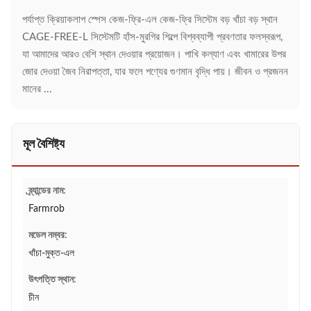
পর্যাপ্ত ক্রিয়াকলাপ স্পেস কেজ-ফ্রি-এল কেজ-ফ্রি সিস্টেম বড় খাঁচা বড় স্থান
CAGE-FREE-L সিস্টেমটি হাঁস-মুরগির শিল্পে বিশ্বব্যাপী প্রবণতার ফলস্বরূপ,
যা আমাদের আরও বেশি স্থান দেওয়ার প্রয়োজন। পাখি কল্যাণ এবং খামারের উপর
জোর দেওয়া জৈব নিরাপত্তা, যার ফলে পণ্যের গুণমান বৃদ্ধি পায়। জীবন ও প্রজনন
মানের ...
মূল বৈশিষ্ট্য
ব্র্যান্ডের নাম:
Farmrob
মডেল নম্বর:
খাঁচা-মুক্ত-এল
উৎপত্তি স্থান:
চীন