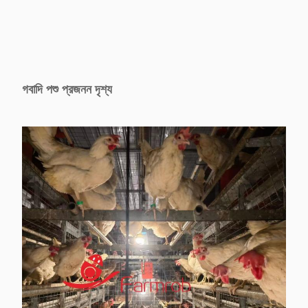
গবাদি পশু প্রজনন দৃশ্য