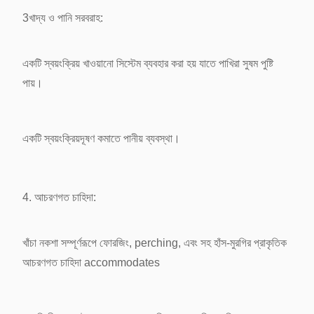
3খাদ্য ও পানি সরবরাহ:
একটি স্বয়ংক্রিয় খাওয়ানো সিস্টেম ব্যবহার করা হয় যাতে পাখিরা সুষম পুষ্টি
পায়।
একটি স্বয়ংক্রিয়
দূষণ কমাতে পানীয় ব্যবস্থা।
4. আচরণগত চাহিদা:
খাঁচা নকশা সম্পূর্ণরূপে ফোরজিং, perching, এবং সহ হাঁস-মুরগির প্রাকৃতিক
আচরণগত চাহিদা accommodates