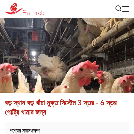
বড় স্থান বড় খাঁচা মুক্ত সিস্টেম 3 স্তর - 6 স্তর
পোল্ট্রি খামার জন্য
পণ্যের সারসংক্ষেপ