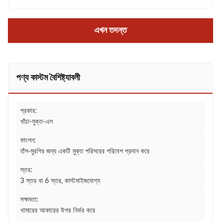
এখন তদন্ত
পণ্য কাস্টম বৈশিষ্ট্যাবলী
প্রকার:
খাঁচা-মুক্ত-এল
ফাংশন:
হাঁস-মুরগির জন্য একটি মুক্ত পরিসরের পরিবেশ প্রদান করে
স্তর:
3 স্তর বা 6 স্তর, কাস্টমাইজযোগ্য
সক্ষমতা:
খামারের আকারের উপর নির্ভর করে