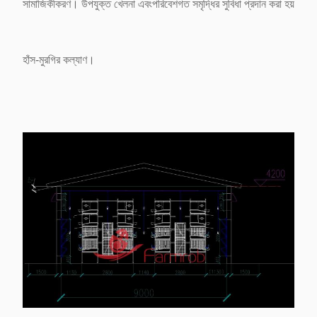
সামাজিকীকরণ। উপযুক্ত খেলনা এবং
পরিবেশগত সমৃদ্ধির সুবিধা প্রদান করা হয়
হাঁস-মুরগির কল্যাণ।