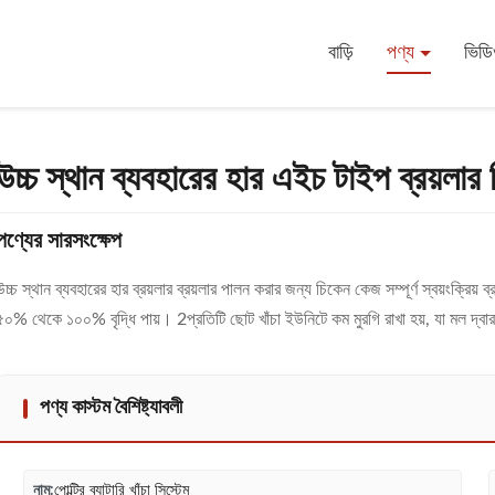
য়লার চিকেন কেজ 3 টিয়ার 4 টিয়ার 5 টিয়ার
বাড়ি
পণ্য
ভিড
উচ্চ স্থান ব্যবহারের হার এইচ টাইপ ব্রয়লার 
পণ্যের সারসংক্ষেপ
উচ্চ স্থান ব্যবহারের হার ব্রয়লার ব্রয়লার পালন করার জন্য চিকেন কেজ সম্পূর্ণ স্বয়ংক্রিয
৫০% থেকে ১০০% বৃদ্ধি পায়। 2প্রতিটি ছোট খাঁচা ইউনিটে কম মুরগি রাখা হয়, যা মল দ্বার
পণ্য কাস্টম বৈশিষ্ট্যাবলী
নাম:
পোল্ট্রি ব্যাটারি খাঁচা সিস্টেম