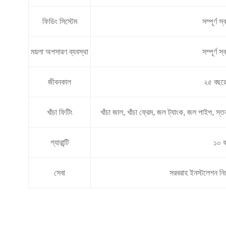
ফিডিং সিস্টেম
সম্পূর্ণ স্
ময়লা অপসারণ ব্যবস্থা
সম্পূর্ণ স্
জীবনকাল
২৫ বছরে
খাঁচা ফিটিং
খাঁচা জাল, খাঁচা ফ্রেম, জল ট্যাংক, জল পাইপ, স্ত
গ্যারান্টি
১০ 
সেবা
সরবরাহ ইনস্টলেশন নি