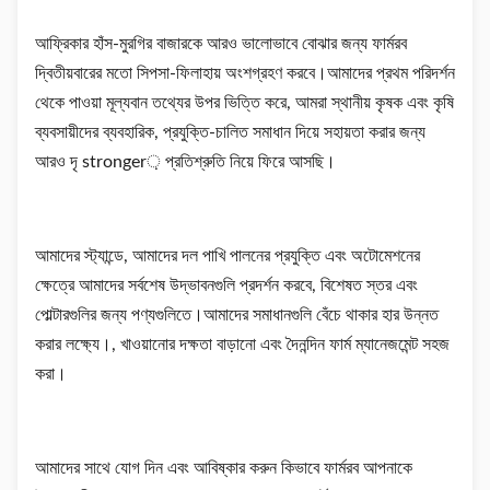
আফ্রিকার হাঁস-মুরগির বাজারকে আরও ভালোভাবে বোঝার জন্য ফার্মরব
দ্বিতীয়বারের মতো সিপসা-ফিলাহায় অংশগ্রহণ করবে।আমাদের প্রথম পরিদর্শন
থেকে পাওয়া মূল্যবান তথ্যের উপর ভিত্তি করে, আমরা স্থানীয় কৃষক এবং কৃষি
ব্যবসায়ীদের ব্যবহারিক, প্রযুক্তি-চালিত সমাধান দিয়ে সহায়তা করার জন্য
আরও দৃ stronger় প্রতিশ্রুতি নিয়ে ফিরে আসছি।
আমাদের স্ট্যান্ডে, আমাদের দল পাখি পালনের প্রযুক্তি এবং অটোমেশনের
ক্ষেত্রে আমাদের সর্বশেষ উদ্ভাবনগুলি প্রদর্শন করবে, বিশেষত স্তর এবং
পোল্টারগুলির জন্য পণ্যগুলিতে।আমাদের সমাধানগুলি বেঁচে থাকার হার উন্নত
করার লক্ষ্যে।, খাওয়ানোর দক্ষতা বাড়ানো এবং দৈনন্দিন ফার্ম ম্যানেজমেন্ট সহজ
করা।
আমাদের সাথে যোগ দিন এবং আবিষ্কার করুন কিভাবে ফার্মরব আপনাকে