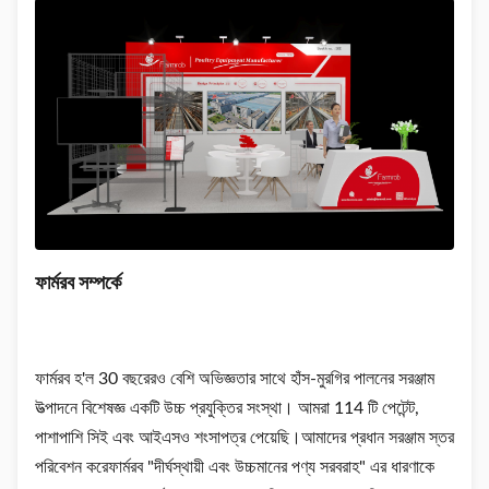
ফার্মরব সম্পর্কে
ফার্মরব হ'ল 30 বছরেরও বেশি অভিজ্ঞতার সাথে হাঁস-মুরগির পালনের সরঞ্জাম
উত্পাদনে বিশেষজ্ঞ একটি উচ্চ প্রযুক্তির সংস্থা। আমরা 114 টি পেটেন্ট,
পাশাপাশি সিই এবং আইএসও শংসাপত্র পেয়েছি।আমাদের প্রধান সরঞ্জাম স্তর
পরিবেশন করেফার্মরব "দীর্ঘস্থায়ী এবং উচ্চমানের পণ্য সরবরাহ" এর ধারণাকে