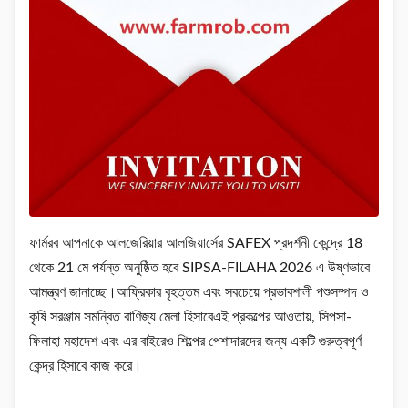
ফার্মরব আপনাকে আলজেরিয়ার আলজিয়ার্সের SAFEX প্রদর্শনী কেন্দ্রে 18
থেকে 21 মে পর্যন্ত অনুষ্ঠিত হবে SIPSA-FILAHA 2026 এ উষ্ণভাবে
আমন্ত্রণ জানাচ্ছে।আফ্রিকার বৃহত্তম এবং সবচেয়ে প্রভাবশালী পশুসম্পদ ও
কৃষি সরঞ্জাম সমন্বিত বাণিজ্য মেলা হিসাবেএই প্রকল্পের আওতায়, সিপসা-
ফিলাহা মহাদেশ এবং এর বাইরেও শিল্পের পেশাদারদের জন্য একটি গুরুত্বপূর্ণ
কেন্দ্র হিসাবে কাজ করে।