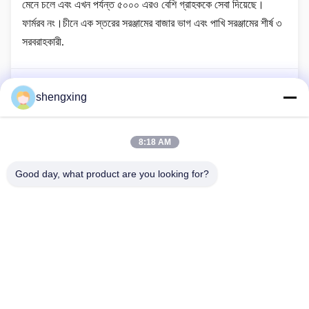
মেনে চলে এবং এখন পর্যন্ত ৫০০০ এরও বেশি গ্রাহককে সেবা দিয়েছে।
ফার্মরব নং।চীনে এক স্তরের সরঞ্জামের বাজার ভাগ এবং পাখি সরঞ্জামের শীর্ষ ৩
সরবরাহকারী.
shengxing
আগের পোস্ট
Farmrob আপনাকে ILDEX Vietnam 2026-এ আন্তরিকভাবে আমন্ত্রণ
জানাচ্ছে!
8:18 AM
পরের পোস্ট
Good day, what product are you looking for?
ফার্মরব অটোমেটিক পুললেট সরঞ্জাম সফলভাবে উগান্ডায় পাঠানো হয়েছে
86-028-6118-1606