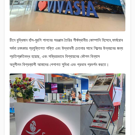
চীনে বুদ্ধিমান হাঁস-মুরগি পালনের সরঞ্জাম তৈরির শীর্ষস্থানীয় কোম্পানি হিসেবে,ফার্মরোব
সর্বদা চমৎকার প্রযুক্তিগত শক্তি এবং উদ্ভাবনী চেতনার সাথে শিল্পের উন্নয়নের জন্য
প্রতিশ্রুতিবদ্ধ হয়েছে, এবং সক্রিয়ভাবে বিশ্বায়নের কৌশল বিন্যাস
অনুশীলন
বিশ্বব্যাপী আমাদের পেশাগত সুবিধা এবং প্রভাব প্রদর্শন করতে।