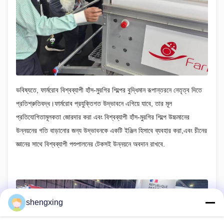
ভবিষ্যতে, ফার্মরোব বিশ্বব্যাপী হাঁস-মুরগির শিল্পের বুদ্ধিমান রূপান্তরনে নেতৃত্ব দিতে
প্রতিশ্রুতিবদ্ধ।ফার্মরোব প্রযুক্তিগত উদ্ভাবনে এগিয়ে যাবে, তার মূল
প্রতিযোগিতামূলকতা জোরদার করা এবং বিশ্বব্যাপী হাঁস-মুরগির শিল্পে উচ্চমানের
উন্নয়নের গতি বাড়ানোর জন্য উদ্ভাবনকে একটি ইঞ্জিন হিসাবে ব্যবহার করা,এবং চীনের
জ্ঞানের সাথে বিশ্বব্যাপী পশুপালনের টেকসই উন্নয়নে অবদান রাখবে.
shengxing