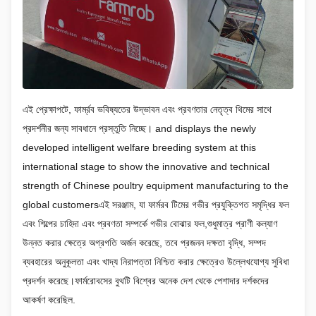
এই প্রেক্ষাপটে, ফার্ম্রব ভবিষ্যতের উদ্ভাবন এবং প্রবণতার নেতৃত্ব থিমের সাথে
প্রদর্শনীর জন্য সাবধানে প্রস্তুতি নিচ্ছে। and displays the newly
developed intelligent welfare breeding system at this
international stage to show the innovative and technical
strength of Chinese poultry equipment manufacturing to the
global customersএই সরঞ্জাম, যা ফার্মরব টিমের গভীর প্রযুক্তিগত সমৃদ্ধির ফল
এবং শিল্পের চাহিদা এবং প্রবণতা সম্পর্কে গভীর বোঝার ফল,শুধুমাত্র প্রাণী কল্যাণ
উন্নত করার ক্ষেত্রে অগ্রগতি অর্জন করেছে, তবে প্রজনন দক্ষতা বৃদ্ধি, সম্পদ
ব্যবহারের অনুকূলতা এবং খাদ্য নিরাপত্তা নিশ্চিত করার ক্ষেত্রেও উল্লেখযোগ্য সুবিধা
প্রদর্শন করেছে।ফার্মরোবসের বুথটি বিশ্বের অনেক দেশ থেকে পেশাদার দর্শকদের
আকর্ষণ করেছিল.