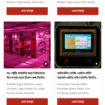
Product Description Farmrob's
Battery Type Layer Farm Drinking
robust construction features
system Double water lines,each
এখন তদন্ত
এখন তদন্ত
stable brackets and reinforced
cage is equipped with a water
cage design capable of
line. It is convenient to check the
supporting multiple chickens
water pipe and nipples. The
securely. The thoughtful design
patented structure of double-
ensures a comfortable
needle cassette nipples can
environment for poultry,
effectively prevent debris ...
enhancing chickens’ well...
বড় পোল্ট্রি ফার্মগুলির জন্য নির্ভরযোগ্য
অটোমেটিক ডোজিং ওয়াটার ঘাটতি
ডিম সংগ্রহ স্তর চিকেন কেজ সিস্টেম
অ্যালার্ম ওয়াটার লাইন ফ্লাশিং সিস্টেম
পোল্ট্রি ফার্মিং জন্য 24 ঘন্টা পর্যবেক্ষণ
Reliable Egg Collection Layer
Automatic Dosing Water
Chicken Cage System for Large
Shortage Alarm Water Line
Poultry Farms Farmrob
Flushing System 24-Hour
specializes in large-scale poultry
Monitoring For Poultry Farming
এখন তদন্ত
এখন তদন্ত
farming solutions, offering
Features and configuration