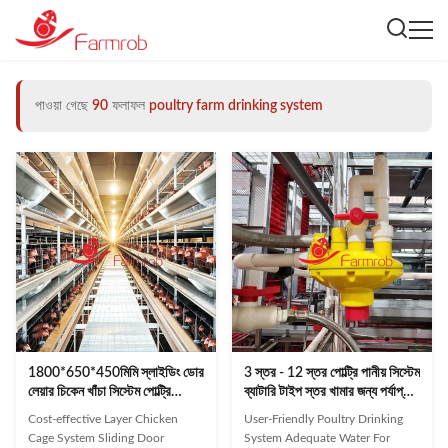
পাওয়া গেছে
90
ফলাফল
poultry farm drinking system
1800*650*450মিমি স্লাইডিং ডোর
3 স্তর - 12 স্তর পোল্ট্রি পানীয় সিস্টেম
লেয়ার চিকেন খাঁচা সিস্টেম পোল্ট্রি
ব্যাটারি টাইপ স্তর খামার জন্য পর্যাপ্ত
খামারের জন্য উপযুক্ত সমাধান
জল
Cost-effective Layer Chicken
User-Friendly Poultry Drinking
Cage System Sliding Door
System Adequate Water For