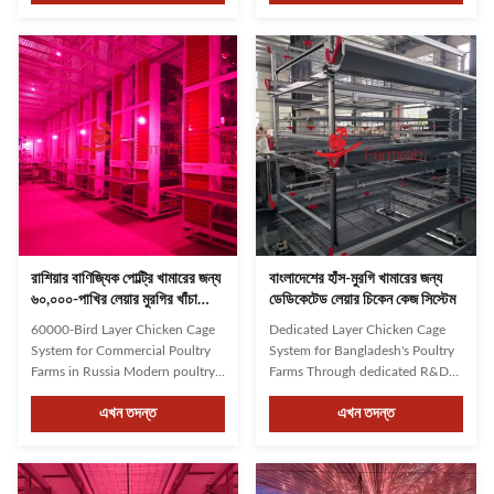
customized planning from
1.Equipment working status
construction to equipment
monitoring. 2.Water shortage
design. Our systems account for
alarm at the tail end: can
weather conditions, wind
interface with the environmental
direction, specific poultry breeds,
control system, issuing audible
and farm ...
and visual alarm ...
রাশিয়ার বাণিজ্যিক পোল্ট্রি খামারের জন্য
বাংলাদেশের হাঁস-মুরগি খামারের জন্য
৬০,০০০-পাখির লেয়ার মুরগির খাঁচা
ডেডিকেটেড লেয়ার চিকেন কেজ সিস্টেম
ব্যবস্থা
60000-Bird Layer Chicken Cage
Dedicated Layer Chicken Cage
System for Commercial Poultry
System for Bangladesh's Poultry
Farms in Russia Modern poultry
Farms Through dedicated R&D
housing systems provide an
and collaboration with leading
এখন তদন্ত
এখন তদন্ত
effective solution for conserving
universities, Farmrob has
land resources and reducing
developed an innovative solution
construction costs. These
designed for modern poultry
systems significantly increase
farming demands. As one of the