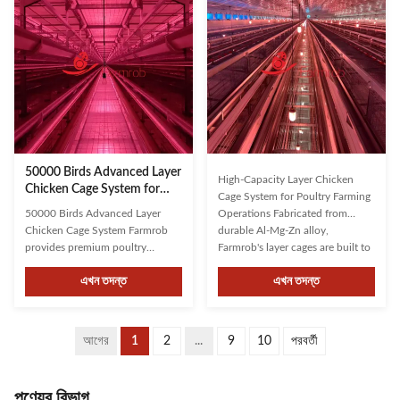
stocking density while optimizing
top three companies in China,
limited space usage and ...
Farmrob has earned client trust ...
50000 Birds Advanced Layer
High-Capacity Layer Chicken
Chicken Cage System for
Cage System for Poultry Farming
Domestic and Abroad
50000 Birds Advanced Layer
Operations Fabricated from
Poultry Farming
Chicken Cage System Farmrob
durable Al-Mg-Zn alloy,
provides premium poultry
Farmrob's layer cages are built to
farming equipment for domestic
withstand harsh conditions while
এখন তদন্ত
এখন তদন্ত
and international customers. Our
offering excellent resistance to
comprehensive product line
corrosion and rust. Their sturdy
includes intelligent layer farming
construction ensures a secure
systems, pullet rearing cages,
and comfortable ...
আগের
1
2
...
9
10
পরবর্তী
breeder cages for natural or
artificial insemination, and ...
পণ্যের বিভাগ